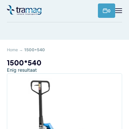
Meteen
naar
products 
0
de
content
Home
→
1500*540
1500*540
Enig resultaat