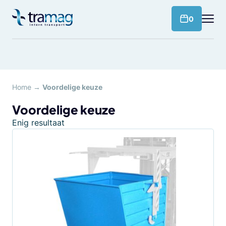
Meteen
naar
products 
0
de
content
Home
→
Voordelige keuze
Voordelige keuze
Enig resultaat
Dit
product
heeft
meerdere
variaties.
Deze
optie