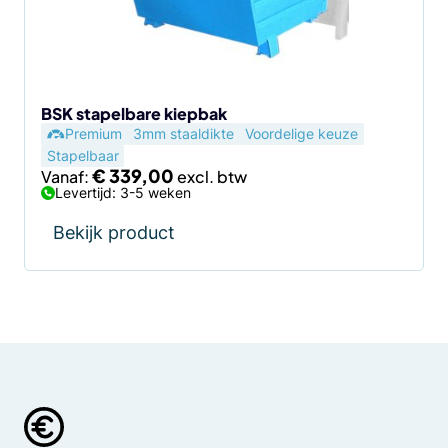
kan
gekozen
worden
op
de
BSK stapelbare kiepbak
Premium
3mm staaldikte
Voordelige keuze
productpagina
Stapelbaar
€
339,00
Vanaf:
Levertijd: 3-5 weken
Bekijk product