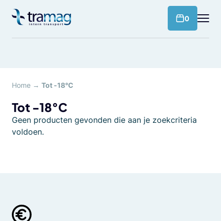
Meteen
naar
products 
0
de
content
Home
→
Tot -18°C
Tot -18°C
Geen producten gevonden die aan je zoekcriteria
voldoen.