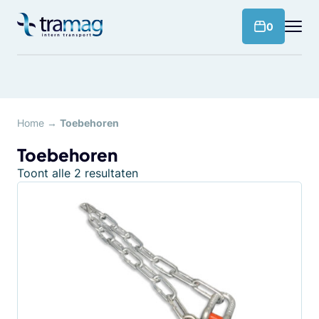
Meteen
naar
products 
0
de
content
Home
→
Toebehoren
Toebehoren
Toont alle 2 resultaten