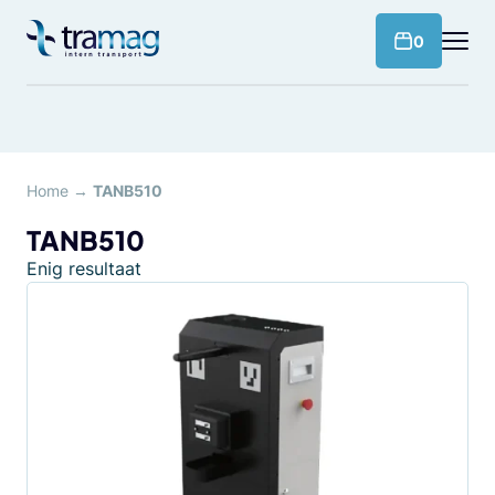
Meteen
naar
products 
0
de
content
Home
→
TANB510
TANB510
Enig resultaat