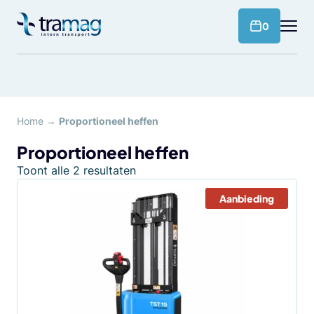
Meteen
naar
products 
0
de
content
Home
→
Proportioneel heffen
Proportioneel heffen
Toont alle 2 resultaten
Aanbieding
Dit
product
heeft
meerdere
variaties.
Deze
optie