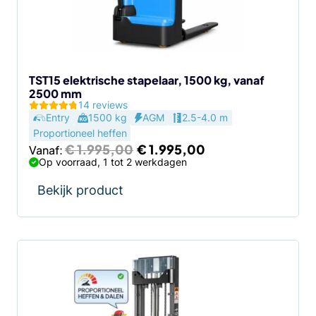
kan
gekozen
worden
op
de
TST15 elektrische stapelaar, 1500 kg, vanaf
2500 mm
productpagina
14 reviews
Entry
1500 kg
AGM
2.5-4.0 m
Proportioneel heffen
Oorspronkelijke
Huidige
€
1.995,00
€
1.995,00
Vanaf:
prijs
prijs
Op voorraad, 1 tot 2 werkdagen
was:
is:
€ 1.995,00.
€ 1.995,00.
Bekijk product
Dit
product
heeft