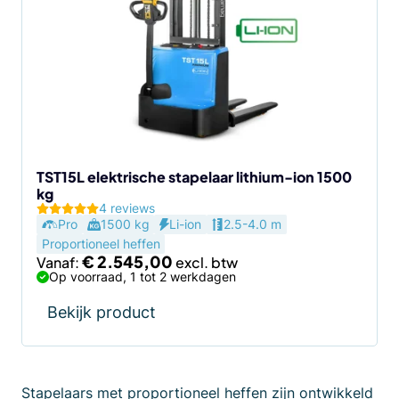
meerdere
variaties.
Deze
optie
kan
gekozen
worden
op
de
TST15L elektrische stapelaar lithium-ion 1500
kg
productpagina
4 reviews
Pro
1500 kg
Li-ion
2.5-4.0 m
Proportioneel heffen
€
2.545,00
Vanaf:
Op voorraad, 1 tot 2 werkdagen
Bekijk product
Stapelaars met proportioneel heffen zijn ontwikkeld