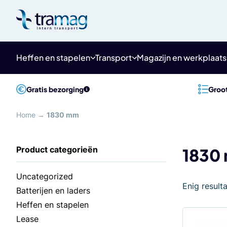
Meteen
naar
de
content
Heffen en stapelen
Transport
Magazijn en werkplaats
Gratis bezorging
Groot
Home
→
1830 mm
1830
Uncategorized
Enig result
Batterijen en laders
Heffen en stapelen
Lease