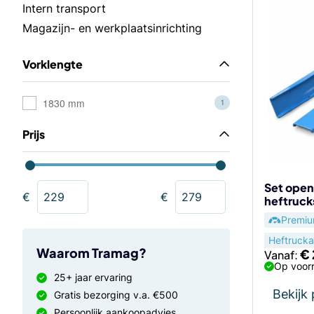
Dit
Intern transport
product
Magazijn- en werkplaatsinrichting
heeft
meerdere
Vorklengte
variaties.
Deze
optie
1830 mm
1
kan
Prijs
gekozen
worden
op
de
Set open
€
€
heftruc
productp
Premi
Heftrucka
Waarom Tramag?
€
Vanaf:
Op voorr
25+ jaar ervaring
Bekijk
Gratis bezorging v.a. €500
Persoonlijk aankoopadvies