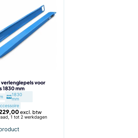
 verlenglepels voor
ks 1830 mm
agina
1830
um
mm
ccessoire
229,00
aad, 1 tot 2 werkdagen
 product