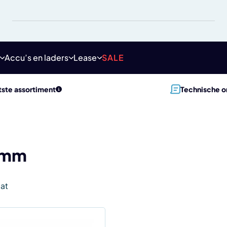
Accu’s en laders
Lease
SALE
ste assortiment
Technische o
 mm
aat