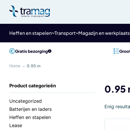
Meteen
naar
de
content
Heffen en stapelen
Transport
Magazijn en werkplaats
Gratis bezorging
Groot
Home
→
0.95 m
0.95
Uncategorized
Enig result
Batterijen en laders
Heffen en stapelen
Lease