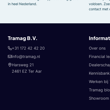
in heel Nederland.
voldoen. Zoe
contact met 
Tramag B.V.
Informat
+31 172 42 42 20
Over ons
info@tramag.nl
Financial l
Harsweg 21
Dealerscha
2461 EZ Ter Aar
Kennisbank
Werken bij
Tramag bl
Showroom