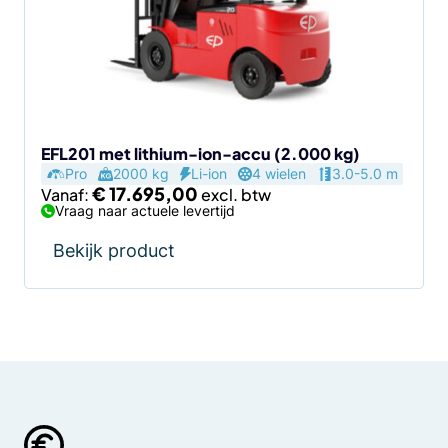
Deze
optie
kan
gekozen
worden
op
de
EFL201 met lithium-ion-accu (2.000 kg)
Pro
2000 kg
Li-ion
4 wielen
3.0-5.0 m
productpagina
€
17.695,00
Vanaf:
Vraag naar actuele levertijd
Bekijk product