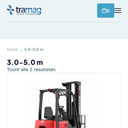
Meteen
naar
products 
0
de
content
Home
→
3.0-5.0 m
3.0-5.0 m
Toont alle 2 resultaten
Dit
product
heeft
meerdere
variaties.
Deze
optie