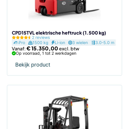
kan
gekozen
worden
op
de
CPD15TVL elektrische heftruck (1.500 kg)
2 reviews
productpagina
Pro
1500 kg
Li-ion
3 wielen
3.0-5.0 m
€
15.350,00
Vanaf:
Op voorraad, 1 tot 2 werkdagen
Bekijk product
Dit
product
heeft
meerdere
variaties.