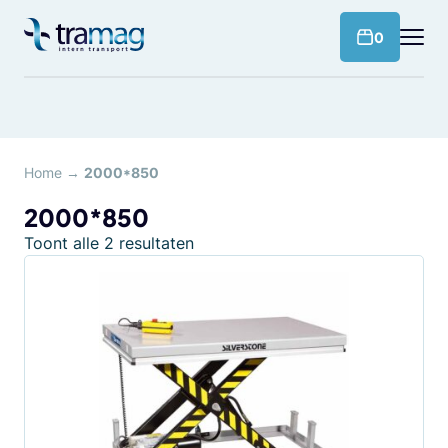
Meteen
naar
products 
0
de
content
Home
→
2000*850
2000*850
Toont alle 2 resultaten