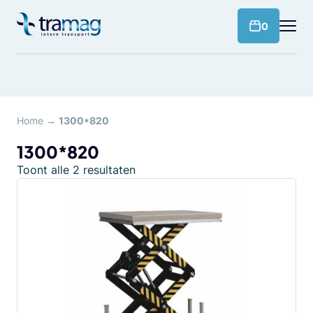
Meteen
naar
products 
0
de
content
Home
→
1300*820
1300*820
Toont alle 2 resultaten