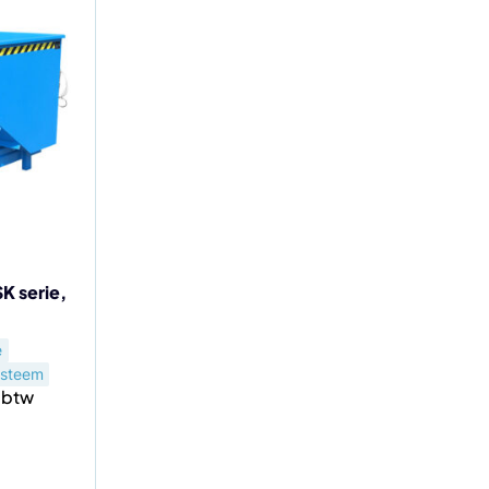
K serie,
e
ysteem