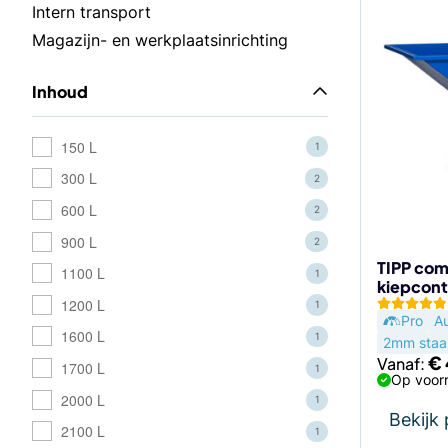
Dit
Intern transport
product
Magazijn- en werkplaatsinrichting
heeft
meerdere
Inhoud
variaties.
Deze
optie
150 L
1
kan
300 L
2
gekozen
600 L
2
worden
900 L
op
2
de
TIPP com
1100 L
1
kiepcont
productp
1200 L
1
Pro
A
1600 L
1
2mm staal
€
Vanaf:
1700 L
1
Op voorr
2000 L
1
Bekijk
2100 L
1