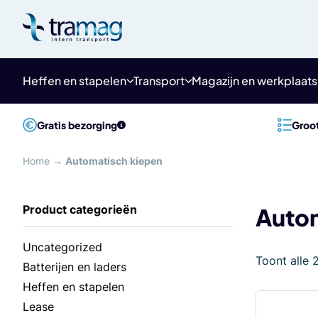
Meteen
naar
de
content
Heffen en stapelen
Transport
Magazijn en werkplaats
Gratis bezorging
Groot
Home
→
Automatisch kiepen
Autom
Uncategorized
Toont alle 
Batterijen en laders
Heffen en stapelen
Lease