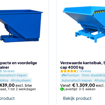
Dit
product
heeft
meerdere
variaties.
Deze
optie
kan
gekozen
worden
op
de
pacte en voordelige
Verzwaarde kantelbak, S
ainer
cap 4000 kg
agina
productpagina
8 reviews
2 reviews
utomatisch kiepen
Premium
5mm staaldikt
dikte
Afrolsysteem
Automatisch kiepen
Afrols
439,00
€
1.309,00
Vanaf:
aad, 1 tot 2 werkdagen
Levertijd: 3-5 weken
 product
Bekijk product