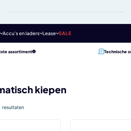
Accu’s en laders
Lease
SALE
ste assortiment
Technische o
atisch kiepen
2 resultaten