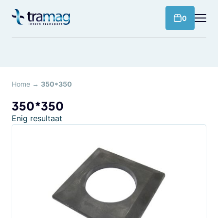
Meteen
naar
products 
0
de
content
Home
→
350*350
350*350
Enig resultaat