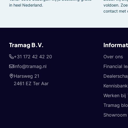
in heel Nederland.
voldoen. Zoe
contact met 
Tramag B.V.
Informat
+31 172 42 42 20
Over ons
info@tramag.nl
Financial l
Harsweg 21
Dealerscha
2461 EZ Ter Aar
Kennisbank
Werken bij
Tramag bl
Showroom