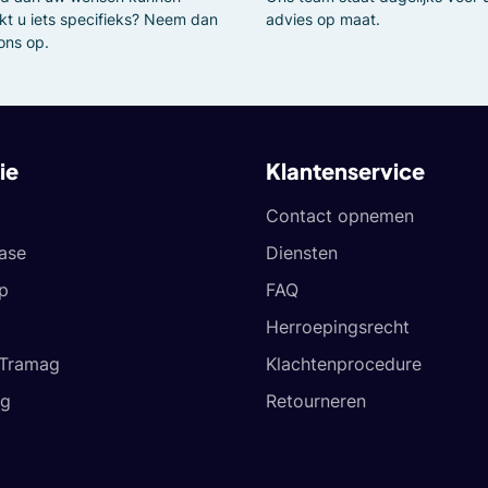
kt u iets specifieks? Neem dan
advies op maat.
ons op.
ie
Klantenservice
Contact opnemen
ease
Diensten
p
FAQ
Herroepingsrecht
 Tramag
Klachtenprocedure
og
Retourneren