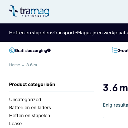
Meteen
naar
de
content
Heffen en stapelen
Transport
Magazijn en werkplaats
Gratis bezorging
Groot
Home
→
3.6 m
3.6 m
Uncategorized
Enig result
Batterijen en laders
Heffen en stapelen
Lease