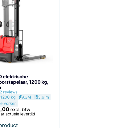
 elektrische
orstapelaar, 1200 kg,
m
2 reviews
1200 kg
AGM
3.6 m
re vorken
,00
ar actuele levertijd
 product