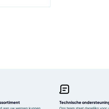
ssortiment
Technische ondersteunin
tijd aan uw wensen kunnen
Ons team staat dagelijks voor u