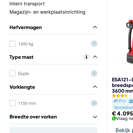
Intern transport
Magazijn- en werkplaatsinrichting
Hefvermogen
1200 kg
1
Type mast
Duplo
1
ESA121-D
breedspo
Vorklengte
3600 m
Pro
1150 mm
1
Verstelba
€
4.095
Breedte over vorken
Vraag na
Bekijk