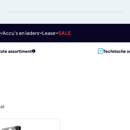
Accu’s en laders
Lease
SALE
ste assortiment
Technische o
aat