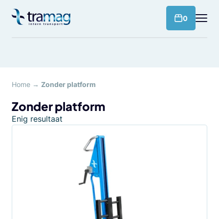
Meteen
naar
products 
0
de
content
Home
→
Zonder platform
Zonder platform
Enig resultaat