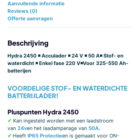
Aanvullende informatie
Reviews (0)
Offerte aanvragen
Beschrijving
Hydra 2450 ◾ Acculader ◾ 24 V ◾ 50 A◾ Stof- en
waterdicht ◾ Enkel fase 220 V◾Voor 325-550 Ah-
batterijen
VOORDELIGE STOF- EN WATERDICHTE
BATTERIJLADER!
Pluspunten Hydra
2450
✔
Kan ingesteld worden met een laadstroom
van
24v
en het laadamperage van
50A
.
✔
Heeft
IP65 Protectie
en is gemaakt voor ON-