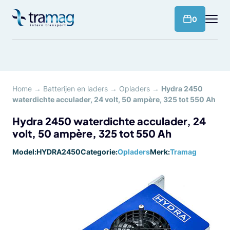
Meteen
naar
products 
0
de
content
Home
→
Batterijen en laders
→
Opladers
→
Hydra 2450
waterdichte acculader, 24 volt, 50 ampère, 325 tot 550 Ah
Hydra 2450 waterdichte acculader, 24
volt, 50 ampère, 325 tot 550 Ah
Model:
HYDRA2450
Categorie:
Opladers
Merk:
Tramag