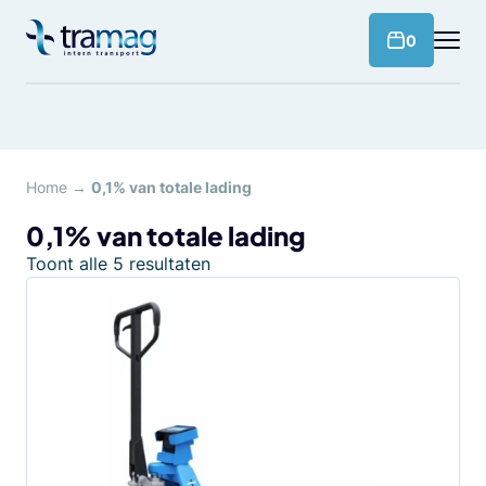
Meteen
naar
products 
0
de
content
Home
→
0,1% van totale lading
0,1% van totale lading
Toont alle 5 resultaten