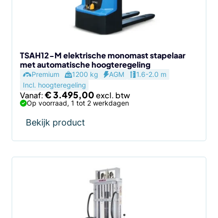
kan
gekozen
worden
op
de
TSAH12-M elektrische monomast stapelaar
met automatische hoogteregeling
productpagina
Premium
1200 kg
AGM
1.6-2.0 m
Incl. hoogteregeling
€
3.495,00
Vanaf:
Op voorraad, 1 tot 2 werkdagen
Bekijk product