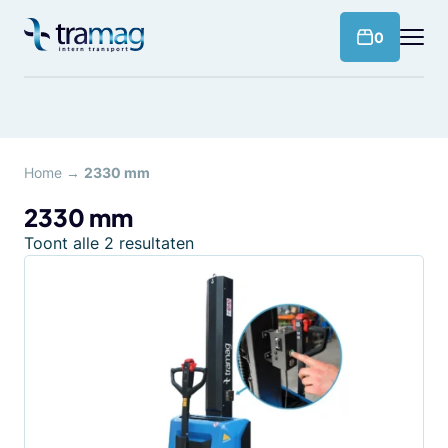
Meteen
naar
products 
0
de
content
Home
→
2330 mm
2330 mm
Toont alle 2 resultaten
Dit
product
heeft
meerdere
variaties.
Deze
optie