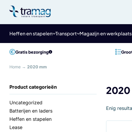
Meteen
naar
de
content
Heffen en stapelen
Transport
Magazijn en werkplaats
Gratis bezorging
Groot
Home
→
2020 mm
2020
Uncategorized
Enig result
Batterijen en laders
Heffen en stapelen
Lease