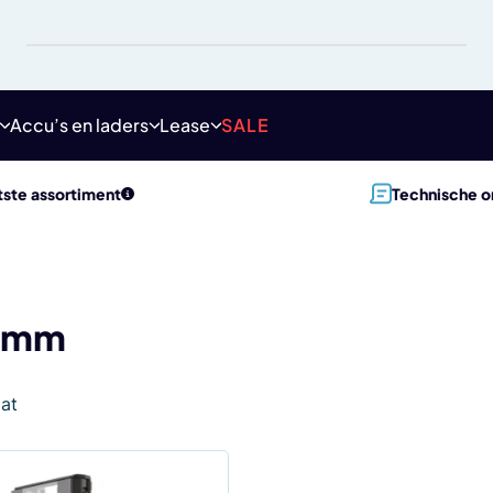
Accu’s en laders
Lease
SALE
ste assortiment
Technische o
 mm
aat