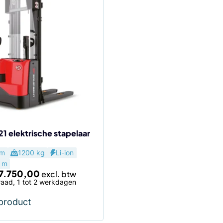
1 elektrische stapelaar
agina
um
1200 kg
Li-ion
 m
7.750,00
aad, 1 tot 2 werkdagen
 product