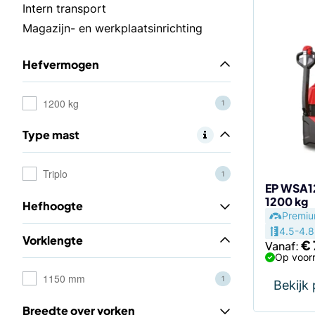
Dit
Intern transport
product
Magazijn- en werkplaatsinrichting
heeft
meerdere
Hefvermogen
variaties.
Deze
optie
1200 kg
1
kan
Type mast
gekozen
worden
op
Triplo
1
de
EP WSA12
1200 kg
productp
Hefhoogte
Premi
4.5-4.8
Vorklengte
€
Vanaf:
Op voorr
1150 mm
1
Bekijk
Breedte over vorken