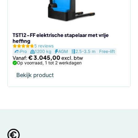
kan
gekozen
worden
op
de
TST12-FF elektrische stapelaar met vrije
heffing
productpagina
5 reviews
Pro
1200 kg
AGM
2.5-3.5 m
Free-lift
€
3.045,00
Vanaf:
Op voorraad, 1 tot 2 werkdagen
Bekijk product