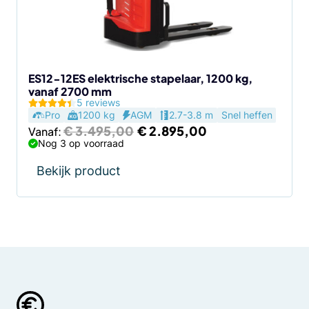
kan
gekozen
worden
op
de
ES12-12ES elektrische stapelaar, 1200 kg,
vanaf 2700 mm
productpagina
5 reviews
Pro
1200 kg
AGM
2.7-3.8 m
Snel heffen
Oorspronkelijke
Huidige
€
3.495,00
€
2.895,00
Vanaf:
prijs
prijs
Nog 3 op voorraad
was:
is:
€ 3.495,00.
€ 2.895,00.
Bekijk product