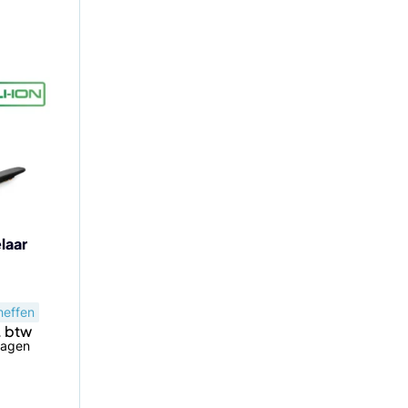
laar
heffen
dagen