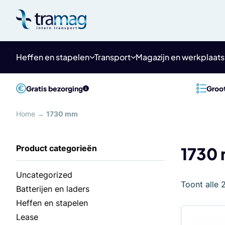
Meteen
naar
de
content
Heffen en stapelen
Transport
Magazijn en werkplaats
Gratis bezorging
Groot
Home
→
1730 mm
1730
Uncategorized
Toont alle 
Batterijen en laders
Heffen en stapelen
Lease