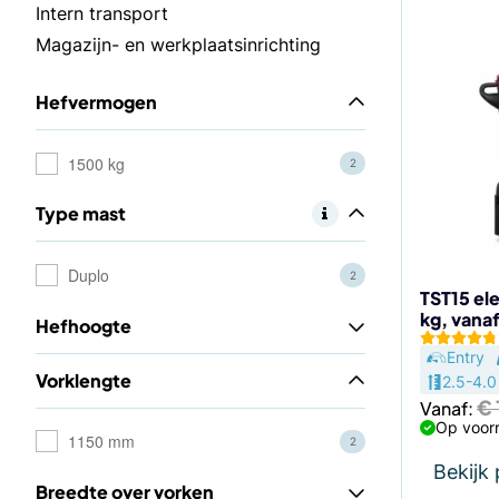
Dit
Intern transport
product
Magazijn- en werkplaatsinrichting
heeft
meerdere
Hefvermogen
variaties.
Deze
optie
1500 kg
2
kan
Type mast
gekozen
worden
op
Duplo
2
de
TST15 ele
kg, vana
productp
Hefhoogte
Entry
Vorklengte
2.5-4.0
€
Vanaf:
Op voorr
1150 mm
2
Bekijk
Breedte over vorken