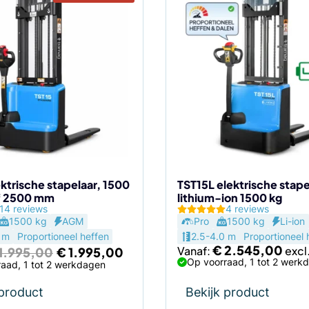
Dit
product
heeft
meerdere
variaties.
Deze
optie
kan
gekozen
worden
op
de
ktrische stapelaar, 1500
TST15L elektrische stape
f 2500 mm
lithium-ion 1500 kg
agina
productpagina
14 reviews
4 reviews
1500 kg
AGM
Pro
1500 kg
Li-ion
 m
Proportioneel heffen
2.5-4.0 m
Proportioneel 
Oorspronkelijke
Huidige
€
2.545,00
Vanaf:
1.995,00
€
1.995,00
prijs
prijs
Op voorraad, 1 tot 2 werk
aad, 1 tot 2 werkdagen
was:
is:
€ 1.995,00.
€ 1.995,00.
 product
Bekijk product