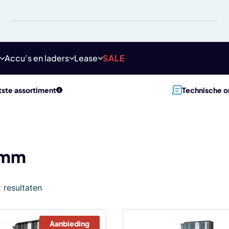
Accu’s en laders
Lease
SALE
ste assortiment
Technische o
 mm
2 resultaten
Aanbieding