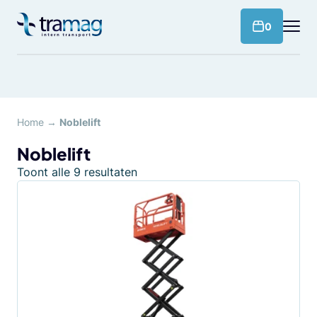
Meteen
naar
products 
0
de
content
Home
→
Noblelift
Noblelift
Toont alle 9 resultaten