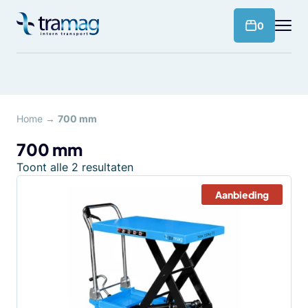
Meteen
naar
products 
0
de
content
Home
→
700 mm
700 mm
Toont alle 2 resultaten
Aanbieding