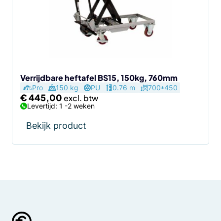
Verrijdbare heftafel BS15, 150kg, 760mm
Pro
150 kg
PU
0.76 m
700*450
€
445,00
Levertijd: 1 -2 weken
Bekijk product