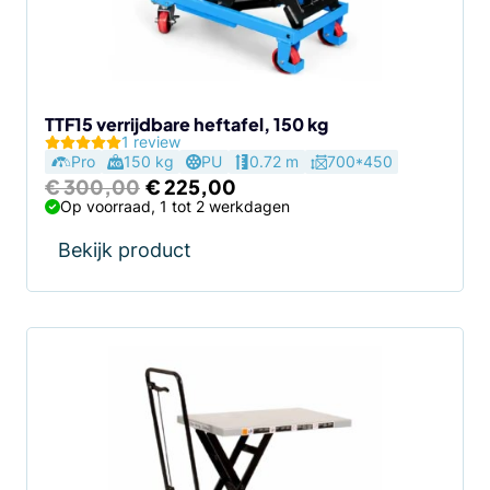
TTF15 verrijdbare heftafel, 150 kg
1 review
Pro
150 kg
PU
0.72 m
700*450
Oorspronkelijke
Huidige
€
300,00
€
225,00
prijs
prijs
Op voorraad, 1 tot 2 werkdagen
was:
is:
€ 300,00.
€ 225,00.
Bekijk product