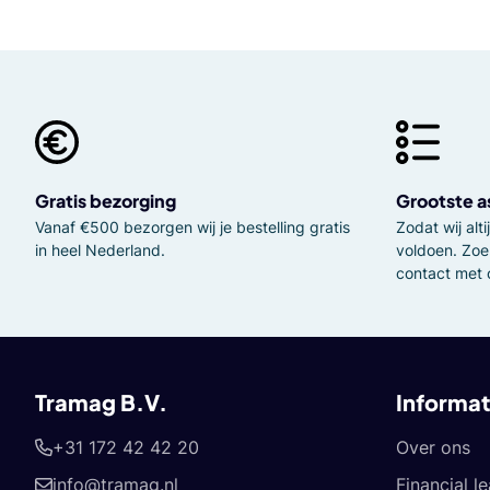
Gratis bezorging
Grootste a
Vanaf €500 bezorgen wij je bestelling gratis
Zodat wij al
in heel Nederland.
voldoen. Zoe
contact met 
Tramag B.V.
Informat
+31 172 42 42 20
Over ons
info@tramag.nl
Financial l