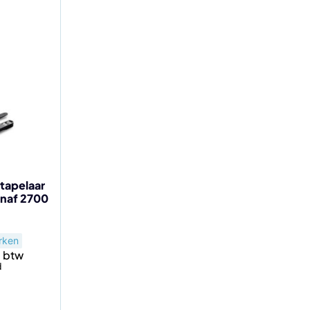
tapelaar
anaf 2700
rken
d