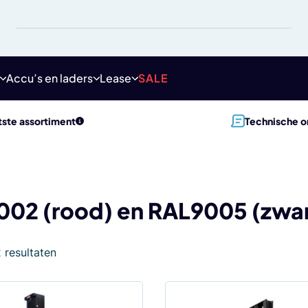
Accu’s en laders
Lease
SALE
ste assortiment
Technische o
02 (rood) en RAL9005 (zwar
2 resultaten