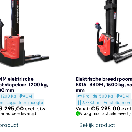
Dit
product
heeft
meerdere
variaties.
Deze
optie
kan
gekozen
worden
op
de
M elektrische
Elektrische breedspoors
 stapelaar, 1200 kg,
ES15-33DM, 1500 kg, v
agina
productpagina
600 mm
mm
1200 kg
AGM
Pro
1500 kg
AGM
 m
Lage doorrijhoogte
2.7-3.9 m
Verstelbare vo
3.295,00
€
5.295,00
Vanaf:
ar actuele levertijd
Vraag naar actuele levertij
 product
Bekijk product