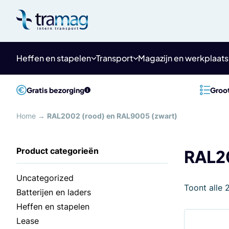
Meteen
naar
de
content
Heffen en stapelen
Transport
Magazijn en werkplaats
Gratis bezorging
Groot
Home
→
RAL2002 (rood) en RAL9005 (zwart)
RAL20
Uncategorized
Toont alle 
Batterijen en laders
Heffen en stapelen
Lease