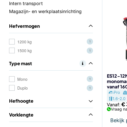
Dit
Intern transport
product
Magazijn- en werkplaatsinrichting
heeft
meerdere
Hefvermogen
variaties.
Deze
optie
1200 kg
1
kan
1500 kg
1
gekozen
worden
Type mast
op
de
ES12-12M
Mono
1
monomast
productp
vanaf 1
Duplo
1
Pro
1.6-2.0
Hefhoogte
€
Vanaf:
Vraag na
Vorklengte
Bekijk