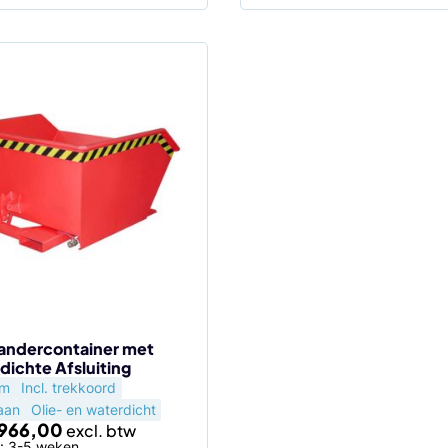
andercontainer met
dichte Afsluiting
agina
um
Incl. trekkoord
aan
Olie- en waterdicht
966,00
d: 3-5 weken