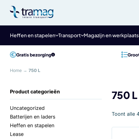
Meteen
naar
de
content
Heffen en stapelen
Transport
Magazijn en werkplaats
Gratis bezorging
Groot
Home
→
750 L
750 L
Uncategorized
Toont alle 
Batterijen en laders
Heffen en stapelen
Lease