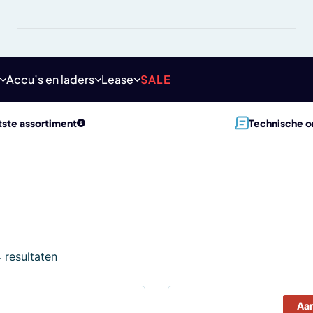
Accu’s en laders
Lease
SALE
ste assortiment
Technische o
4 resultaten
Aa