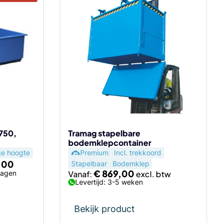
Dit
product
heeft
meerdere
variaties.
Deze
optie
kan
gekozen
worden
op
de
750,
Tramag stapelbare
bodemklepcontainer
productpagina
e hoogte
Premium
Incl. trekkoord
onkelijke
Huidige
,00
Stapelbaar
Bodemklep
prijs
€
869,00
dagen
Vanaf:
is:
Levertijd: 3-5 weken
00.
€ 675,00.
Bekijk product