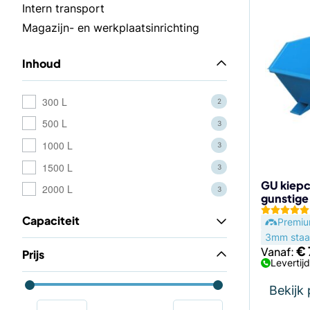
Dit
Intern transport
product
Magazijn- en werkplaatsinrichting
heeft
meerdere
Inhoud
variaties.
Deze
optie
300 L
2
kan
500 L
3
gekozen
1000 L
3
worden
1500 L
op
3
de
GU kiepc
2000 L
3
gunstige
productp
Capaciteit
Premi
3mm staal
€
Vanaf:
Prijs
Levertij
Bekijk