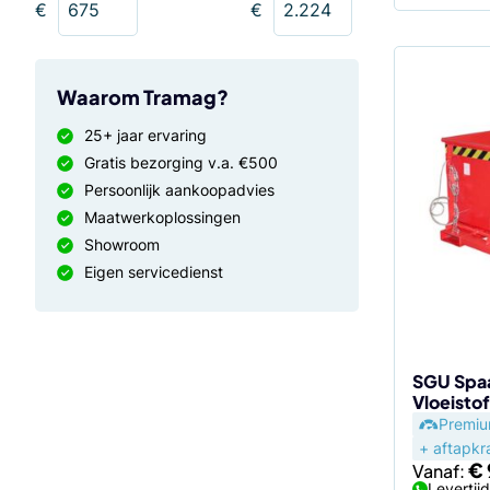
€
€
Dit
Waarom Tramag?
product
25+ jaar ervaring
heeft
Gratis bezorging v.a. €500
meerdere
Persoonlijk aankoopadvies
variaties.
Maatwerkoplossingen
Deze
Showroom
optie
Eigen servicedienst
kan
gekozen
worden
op
de
SGU Spa
Vloeistof
productp
Premi
+ aftapkr
€
Vanaf:
Levertij