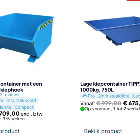
ontainer met een
Lage kiepcontainer TIPP
 kiephoek
1000kg, 750L
agina
2 reviews
Pro
2mm staaldikte
Lag
um
Incl. trekkoord
Oorspr
€
979,00
€
675
Vanaf:
prijs
dikte
Compact
Op voorraad, 1 tot 2 werk
709,00
was:
€ 979,
d: 3-5 weken
 product
Bekijk product