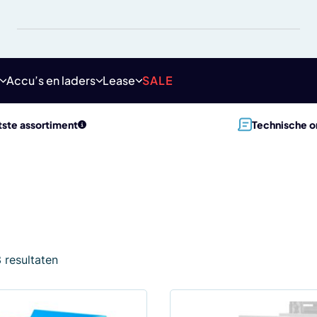
Accu’s en laders
Lease
SALE
ste assortiment
Technische o
3 resultaten