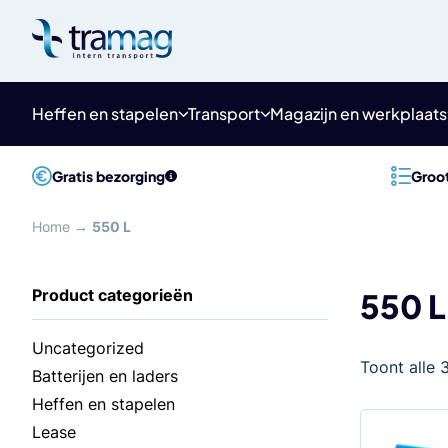
Meteen
naar
de
content
Heffen en stapelen
Transport
Magazijn en werkplaats
Gratis bezorging
Groot
Home
→
550 L
550 L
Uncategorized
Toont alle 
Batterijen en laders
Heffen en stapelen
Lease