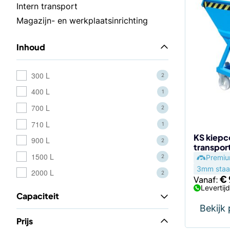
Dit
Intern transport
product
Magazijn- en werkplaatsinrichting
heeft
meerdere
Inhoud
variaties.
Deze
optie
300 L
2
kan
400 L
1
gekozen
700 L
2
worden
710 L
op
1
de
KS kiepc
900 L
2
transpor
productp
1500 L
Premi
2
3mm staal
2000 L
2
€
Vanaf:
Levertij
Capaciteit
Bekijk
Prijs