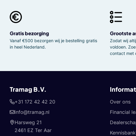
Gratis bezorging
Grootste a
Vanaf €500 bezorgen wij je bestelling gratis
Zodat wij al
in heel Nederland.
voldoen. Zoe
contact met 
Tramag B.V.
Informat
+31 172 42 42 20
Over ons
info@tramag.nl
Financial l
Harsweg 21
Dealerscha
2461 EZ Ter Aar
Kennisbank