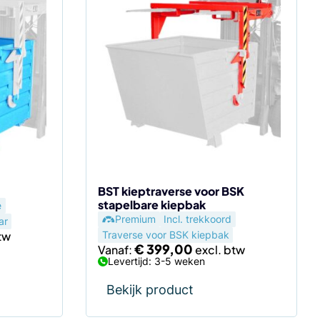
Dit
product
heeft
meerdere
variaties.
Deze
optie
kan
gekozen
worden
op
de
BST kieptraverse voor BSK
stapelbare kiepbak
e
productpagina
Premium
Incl. trekkoord
ar
Traverse voor BSK kiepbak
€
399,00
Vanaf:
Levertijd: 3-5 weken
Bekijk product