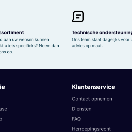
ssortiment
Technische ondersteunin
tijd aan uw wensen kunnen
Ons team staat dagelijks voor u
kt u iets specifieks? Neem dan
advies op maat.
ons op.
ie
Klantenservice
Contact opnemen
ease
Diensten
p
FAQ
Herroepingsrecht