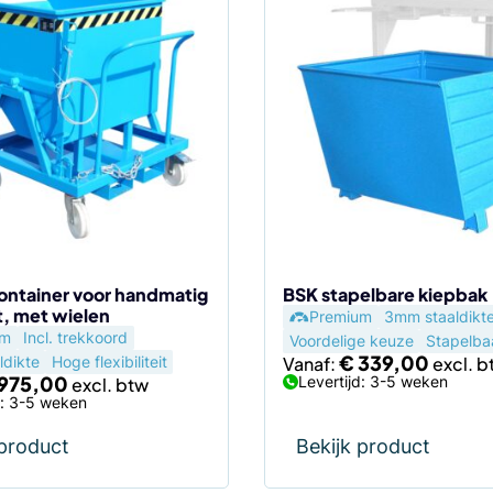
Dit
product
heeft
meerdere
variaties.
Deze
optie
kan
gekozen
worden
op
de
ontainer voor handmatig
BSK stapelbare kiepbak
t, met wielen
Premium
3mm staaldikt
agina
productpagina
um
Incl. trekkoord
Voordelige keuze
Stapelba
€
339,00
dikte
Hoge flexibiliteit
Vanaf:
975,00
Levertijd: 3-5 weken
d: 3-5 weken
 product
Bekijk product