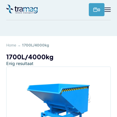
Meteen
naar
products 
0
de
content
Home
→
1700L/4000kg
1700L/4000kg
Enig resultaat
Dit
product
heeft
meerdere
variaties.
Deze
optie