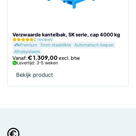
kan
gekozen
worden
op
de
Verzwaarde kantelbak, SK serie, cap 4000 kg
2 reviews
productpagina
Premium
5mm staaldikte
Automatisch kiepen
Afrolsysteem
€
1.309,00
Vanaf:
Levertijd: 3-5 weken
Bekijk product