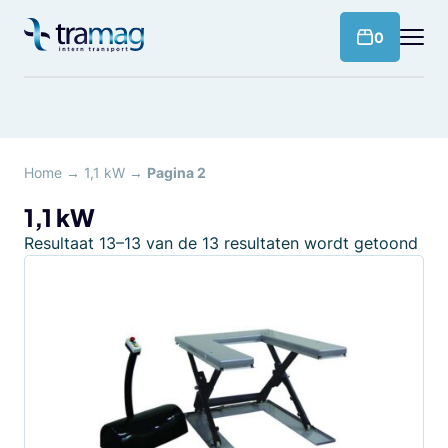
Meteen
naar
products 
0
de
content
Home
→
1,1 kW
→
Pagina 2
1,1 kW
Resultaat 13–13 van de 13 resultaten wordt getoond