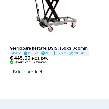
Verrijdbare heftafel BS15, 150kg, 760mm
Pro
150 kg
PU
0.76 m
700*450
€
445,00
Levertijd: 1 -2 weken
Bekijk product