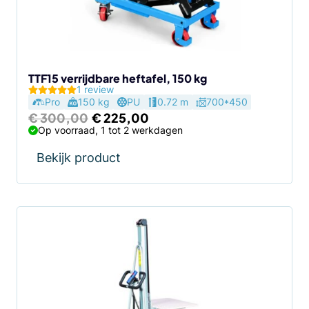
TTF15 verrijdbare heftafel, 150 kg
1 review
Pro
150 kg
PU
0.72 m
700*450
Oorspronkelijke
Huidige
€
300,00
€
225,00
prijs
prijs
Op voorraad, 1 tot 2 werkdagen
was:
is:
€ 300,00.
€ 225,00.
Bekijk product