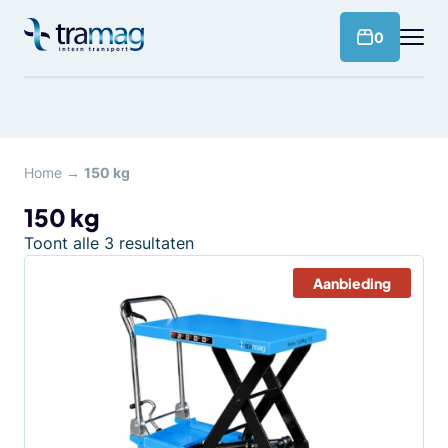
Meteen
naar
products 
0
de
content
Home
→
150 kg
150 kg
Toont alle 3 resultaten
Aanbieding