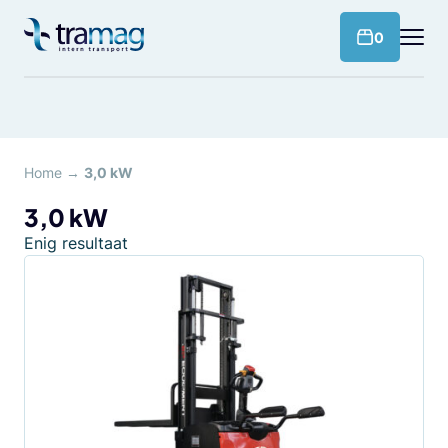
Meteen
naar
products 
0
de
content
Home
→
3,0 kW
3,0 kW
Enig resultaat
Dit
product
heeft
meerdere
variaties.
Deze
optie