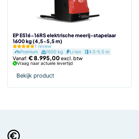
kan
gekozen
worden
op
de
EP ES16-16RS elektrische meerij-stapelaar
1600 kg (4,5-5,5 m)
productpagina
1 review
Premium
1600 kg
Li-ion
4.5-5.5 m
€
8.995,00
Vanaf:
Vraag naar actuele levertijd
Bekijk product