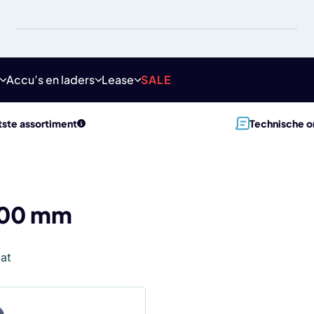
Accu’s en laders
Lease
SALE
ste assortiment
Technische o
00 mm
aat