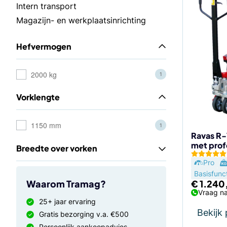
Intern transport
Magazijn- en werkplaatsinrichting
Hefvermogen
2000 kg
1
Vorklengte
1150 mm
1
Ravas R-
met pro
Breedte over vorken
Pro
Basisfunc
Waarom Tramag?
€
1.240
Vraag na
25+ jaar ervaring
Bekijk
Gratis bezorging v.a. €500
Persoonlijk aankoopadvies