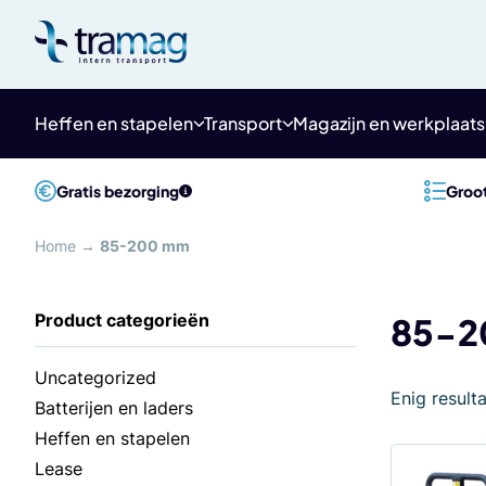
Meteen
naar
de
content
Heffen en stapelen
Transport
Magazijn en werkplaats
Gratis bezorging
Groot
Home
→
85-200 mm
85-2
Uncategorized
Enig result
Batterijen en laders
Heffen en stapelen
Lease