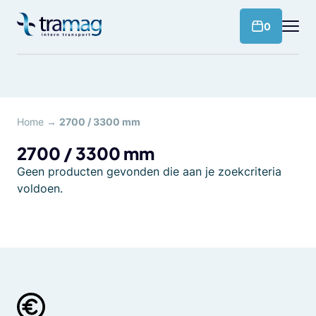
Meteen
naar
products 
0
de
content
Home
→
2700 / 3300 mm
2700 / 3300 mm
Geen producten gevonden die aan je zoekcriteria
voldoen.