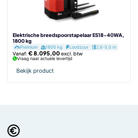
kan
gekozen
worden
op
de
Elektrische breedspoorstapelaar ES18-40WA,
1800 kg
productpagina
Premium
1800 kg
Loodzuur
2.6-5.0 m
€
8.095,00
Vanaf:
Vraag naar actuele levertijd
Bekijk product