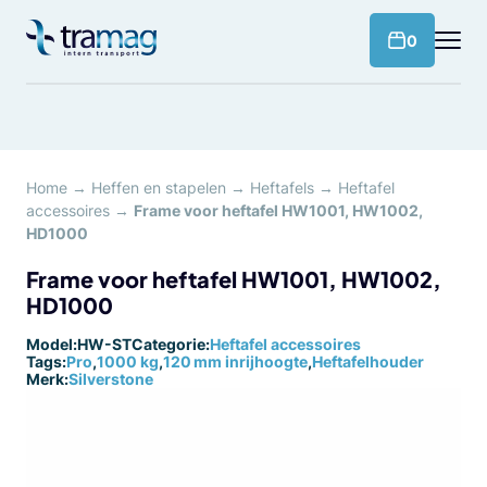
Meteen
naar
products 
0
de
content
Home
→
Heffen en stapelen
→
Heftafels
→
Heftafel
accessoires
→
Frame voor heftafel HW1001, HW1002,
HD1000
Frame voor heftafel HW1001, HW1002,
HD1000
Model:
HW-ST
Categorie:
Heftafel accessoires
Tags:
Pro
,
1000 kg
,
120 mm inrijhoogte
,
Heftafelhouder
Merk:
Silverstone