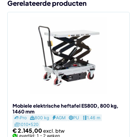
Gerelateerde producten
Mobiele elektrische heftafel ES80D, 800 kg,
1460 mm
Pro
800 kg
AGM
PU
1.46 m
1010*520
€
2.145,00
Levertijd: 1 - 2 weken