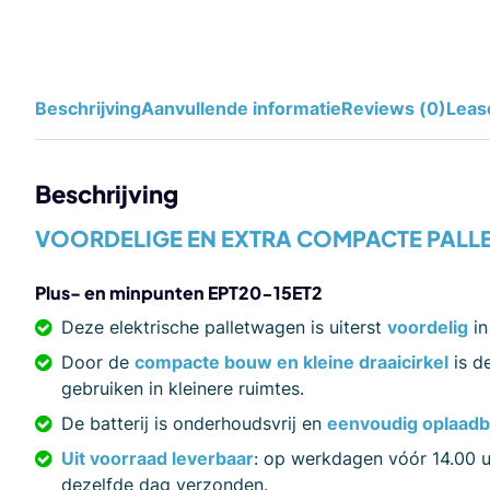
Beschrijving
Aanvullende informatie
Reviews (0)
Leas
Beschrijving
VOORDELIGE EN EXTRA COMPACTE PALL
Plus- en minpunten
EPT20-15ET2
Deze elektrische palletwagen is uiterst
voordelig
in
Door de
compacte bouw en kleine draaicirkel
is de
gebruiken in kleinere ruimtes.
De batterij is onderhoudsvrij en
eenvoudig oplaadb
Uit voorraad leverbaar
: op werkdagen vóór 14.00 u
dezelfde dag verzonden.