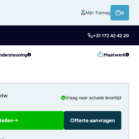
product
Mijn Tramag
0
+31 172 42 42 20
ndersteuning
Maatwerk
Vraag naar actuele levertijd
tellen
Offerte aanvragen