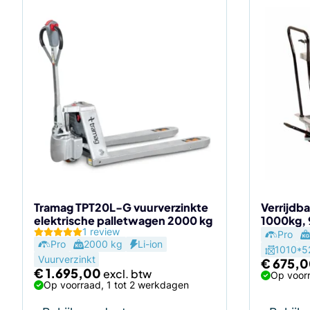
Tramag TPT20L-G vuurverzinkte
Verrijdba
elektrische palletwagen 2000 kg
1000kg,
1 review
Pro
Pro
2000 kg
Li-ion
1010*5
Vuurverzinkt
€
675,0
€
1.695,00
Op voorr
Op voorraad, 1 tot 2 werkdagen