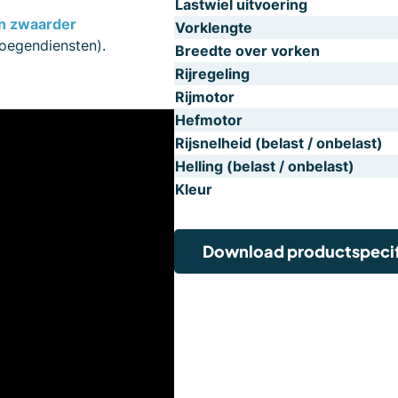
Lastwiel uitvoering
en zwaarder
Vorklengte
loegendiensten).
Breedte over vorken
Rijregeling
Rijmotor
Hefmotor
Rijsnelheid (belast / onbelast)
Helling (belast / onbelast)
Kleur
Download productspecif