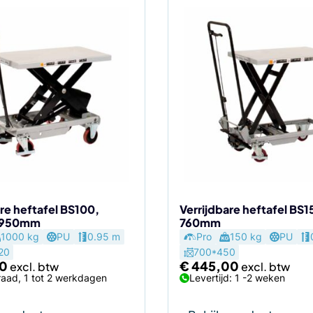
re heftafel BS100,
Verrijdbare heftafel BS1
 950mm
760mm
1000 kg
PU
0.95 m
Pro
150 kg
PU
20
700*450
0
€
445,00
aad, 1 tot 2 werkdagen
Levertijd: 1 -2 weken