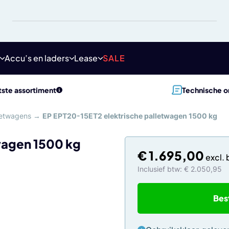
Accu’s en laders
Lease
SALE
ste assortiment
Technische o
lletwagens
→
EP EPT20-15ET2 elektrische palletwagen 1500 kg
wagen 1500 kg
€
1.695,00
Inclusief btw: € 2.050,95
Bes