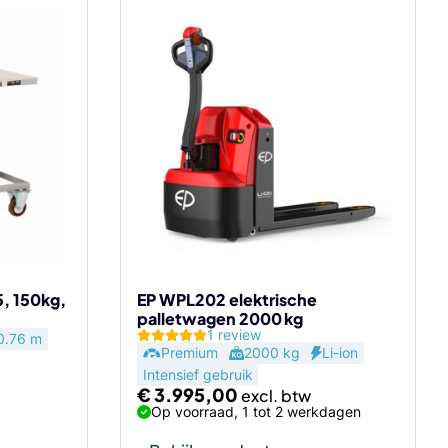
5, 150kg,
EP WPL202 elektrische
palletwagen 2000 kg
1 review
0.76 m
Premium
2000 kg
Li-ion
Intensief gebruik
€
3.995,00
Op voorraad, 1 tot 2 werkdagen