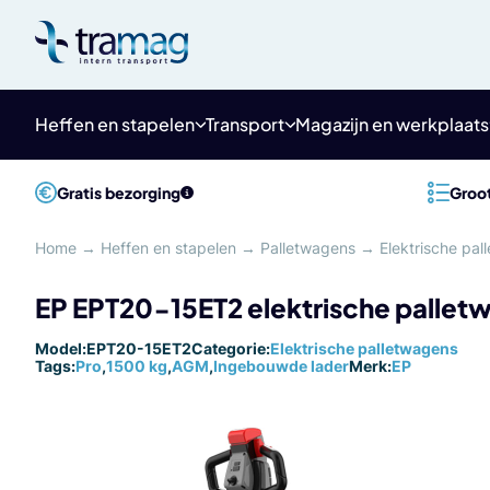
Meteen
naar
de
content
Heffen en stapelen
Transport
Magazijn en werkplaats
Gratis bezorging
Groot
Home
→
Heffen en stapelen
→
Palletwagens
→
Elektrische pa
EP EPT20-15ET2 elektrische pallet
Model:
EPT20-15ET2
Categorie:
Elektrische palletwagens
Tags:
Pro
,
1500 kg
,
AGM
,
Ingebouwde lader
Merk:
EP