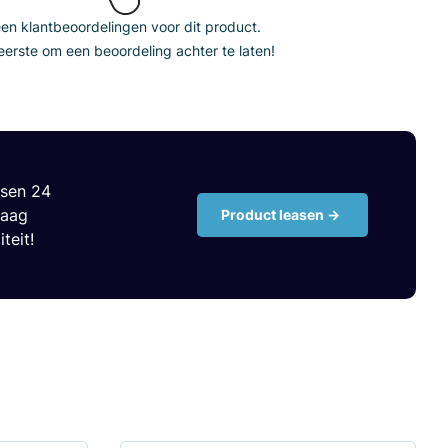
n klantbeoordelingen voor dit product.
erste om een beoordeling achter te laten!
ssen 24
raag
Product leasen ->
teit!