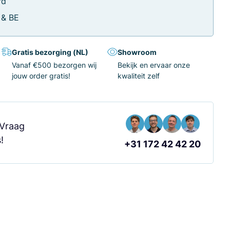
rd
 & BE
Gratis bezorging (NL)
Showroom
Vanaf €500 bezorgen wij
Bekijk en ervaar onze
jouw order gratis!
kwaliteit zelf
 Vraag
!
+31 172 42 42 20