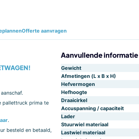
eplannen
Offerte aanvragen
Aanvullende informatie
ETWAGEN!
Gewicht
Afmetingen (L x B x H)
Hefvermogen
Hefhoogte
 aanschaf.
Draaicirkel
 pallettruck prima te
Accuspanning / capaciteit
Lader
aar
.
Stuurwiel materiaal
ur besteld en betaald,
Lastwiel materiaal