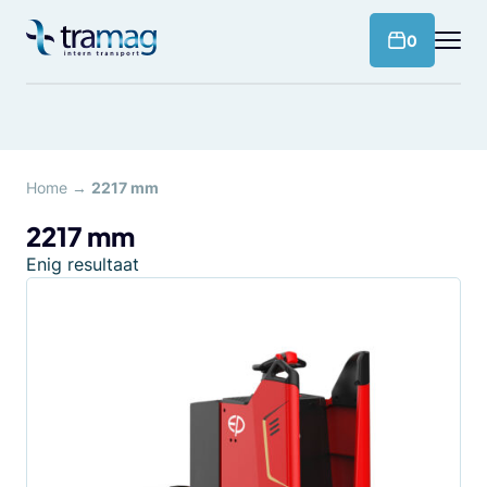
Meteen
naar
products 
0
de
content
Home
→
2217 mm
2217 mm
Enig resultaat