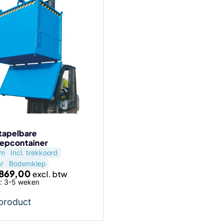
tapelbare
epcontainer
agina
um
Incl. trekkoord
r
Bodemklep
869,00
d: 3-5 weken
 product