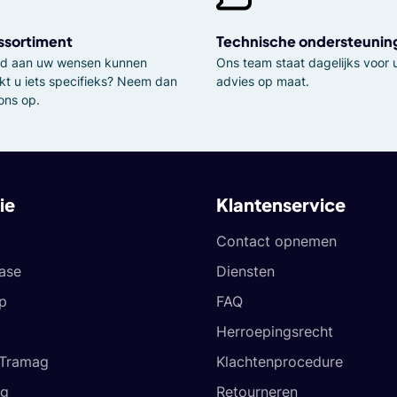
ssortiment
Technische ondersteunin
tijd aan uw wensen kunnen
Ons team staat dagelijks voor u
kt u iets specifieks? Neem dan
advies op maat.
ons op.
ie
Klantenservice
Contact opnemen
ease
Diensten
p
FAQ
Herroepingsrecht
 Tramag
Klachtenprocedure
og
Retourneren