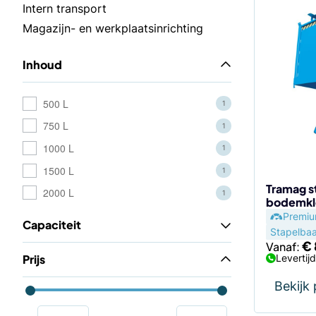
Dit
Intern transport
product
Magazijn- en werkplaatsinrichting
heeft
meerdere
Inhoud
variaties.
Deze
optie
500 L
1
kan
750 L
1
gekozen
1000 L
1
worden
1500 L
op
1
de
Tramag s
2000 L
1
bodemkl
productp
Premi
Capaciteit
Stapelbaa
€
Vanaf:
Prijs
Levertij
Bekijk