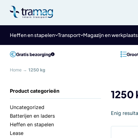
Meteen
naar
de
content
Heffen en stapelen
Transport
Magazijn en werkplaats
Gratis bezorging
Groot
Home
→
1250 kg
1250 
Uncategorized
Enig result
Batterijen en laders
Heffen en stapelen
Lease