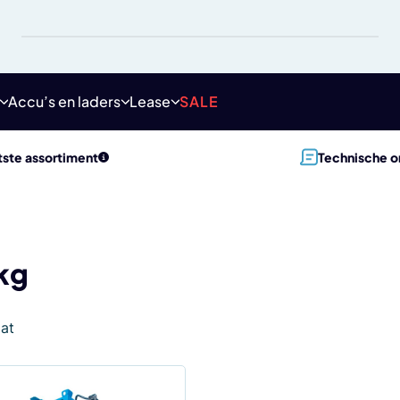
Accu’s en laders
Lease
SALE
ste assortiment
Technische o
kg
aat