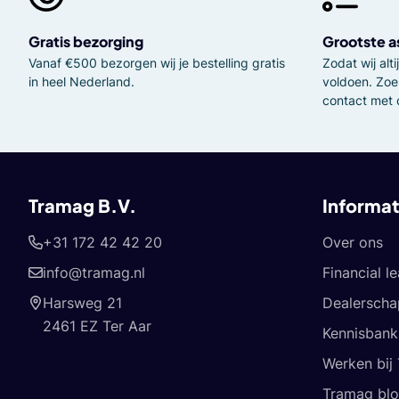
Gratis bezorging
Grootste a
Vanaf €500 bezorgen wij je bestelling gratis
Zodat wij al
in heel Nederland.
voldoen. Zoe
contact met 
Tramag B.V.
Informat
+31 172 42 42 20
Over ons
info@tramag.nl
Financial l
Harsweg 21
Dealerscha
2461 EZ Ter Aar
Kennisbank
Werken bij
Tramag bl