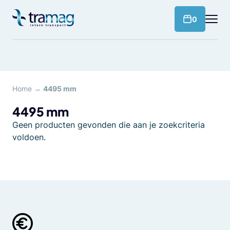
Meteen
naar
products 
0
de
content
Home
→
4495 mm
4495 mm
Geen producten gevonden die aan je zoekcriteria
voldoen.