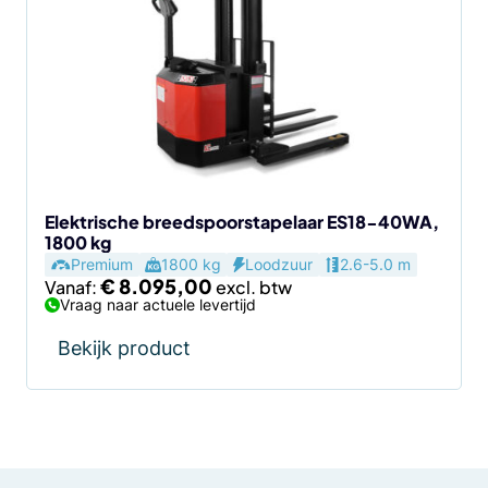
meerdere
variaties.
Deze
optie
kan
gekozen
worden
op
de
Elektrische breedspoorstapelaar ES18-40WA,
1800 kg
productpagina
Premium
1800 kg
Loodzuur
2.6-5.0 m
€
8.095,00
Vanaf:
Vraag naar actuele levertijd
Bekijk product