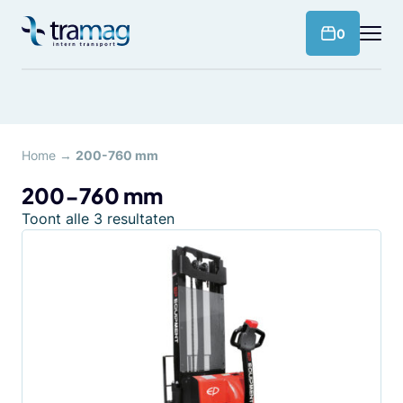
Meteen
naar
products 
0
de
content
Home
→
200-760 mm
200-760 mm
Toont alle 3 resultaten
Dit
product
heeft
meerdere
variaties.
Deze
optie