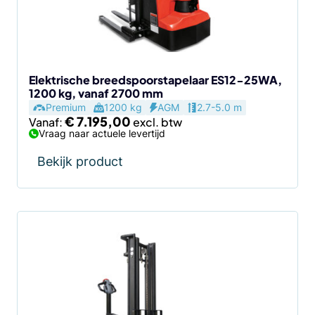
kan
gekozen
worden
op
de
Elektrische breedspoorstapelaar ES12-25WA,
1200 kg, vanaf 2700 mm
productpagina
Premium
1200 kg
AGM
2.7-5.0 m
€
7.195,00
Vanaf:
Vraag naar actuele levertijd
Bekijk product
Dit
product
heeft
meerdere
variaties.