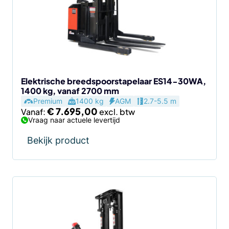
Deze
optie
kan
gekozen
worden
op
de
Elektrische breedspoorstapelaar ES14-30WA,
1400 kg, vanaf 2700 mm
productpagina
Premium
1400 kg
AGM
2.7-5.5 m
€
7.695,00
Vanaf:
Vraag naar actuele levertijd
Bekijk product
Dit
product
heeft