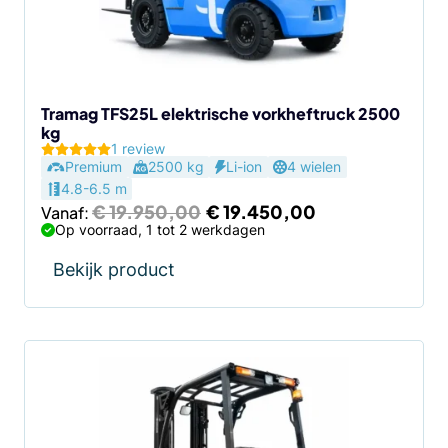
kan
gekozen
worden
op
de
Tramag TFS25L elektrische vorkheftruck 2500
kg
productpagina
1 review
Premium
2500 kg
Li-ion
4 wielen
4.8-6.5 m
Oorspronkelijke
Huidige
€
19.950,00
€
19.450,00
Vanaf:
prijs
prijs
Op voorraad, 1 tot 2 werkdagen
was:
is:
€ 19.950,00.
€ 19.450,00.
Bekijk product
Dit
product
heeft