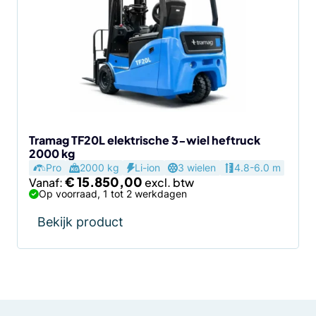
meerdere
variaties.
Deze
optie
kan
gekozen
worden
op
de
Tramag TF20L elektrische 3-wiel heftruck
2000 kg
productpagina
Pro
2000 kg
Li-ion
3 wielen
4.8-6.0 m
€
15.850,00
Vanaf:
Op voorraad, 1 tot 2 werkdagen
Bekijk product