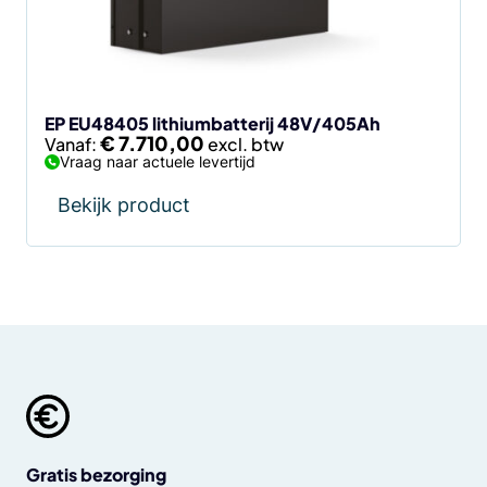
kan
gekozen
worden
op
de
EP EU48405 lithiumbatterij 48V/405Ah
€
7.710,00
Vanaf:
productpagina
Vraag naar actuele levertijd
Bekijk product
Gratis bezorging