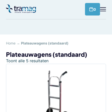
Meteen
naar
products 
0
de
content
Home
→
Plateauwagens (standaard)
Plateauwagens (standaard)
Toont alle 5 resultaten