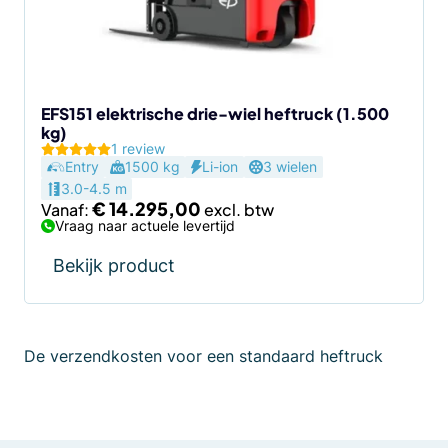
kan
gekozen
worden
op
de
EFS151 elektrische drie-wiel heftruck (1.500
kg)
productpagina
1 review
Entry
1500 kg
Li-ion
3 wielen
3.0-4.5 m
€
14.295,00
Vanaf:
Vraag naar actuele levertijd
Bekijk product
De verzendkosten voor een standaard heftruck