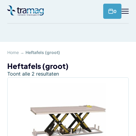
Meteen
naar
products 
0
de
content
Home
→
Heftafels (groot)
Heftafels (groot)
Toont alle 2 resultaten