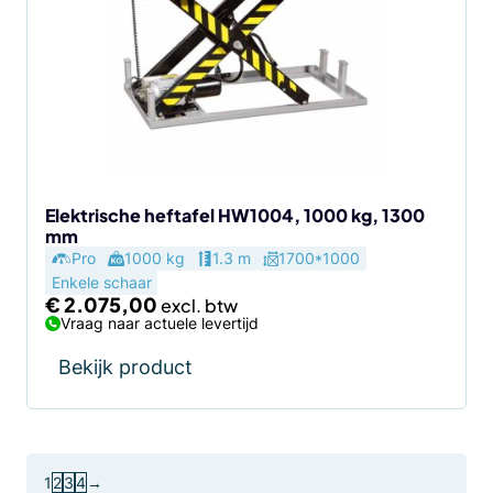
Elektrische heftafel HW1004, 1000 kg, 1300
mm
Pro
1000 kg
1.3 m
1700*1000
Enkele schaar
€
2.075,00
Vraag naar actuele levertijd
Bekijk product
1
2
3
4
→