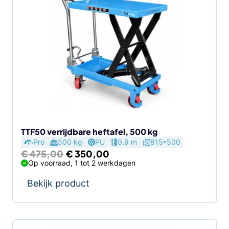
TTF50 verrijdbare heftafel, 500 kg
Pro
500 kg
PU
0.9 m
815*500
Oorspronkelijke
Huidige
€
475,00
€
350,00
prijs
prijs
Op voorraad, 1 tot 2 werkdagen
was:
is:
€ 475,00.
€ 350,00.
Bekijk product