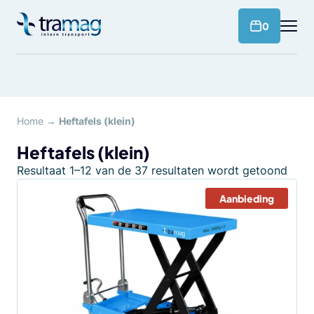
Meteen
naar
products 
0
de
content
Home
→
Heftafels (klein)
Heftafels (klein)
Resultaat 1–12 van de 37 resultaten wordt getoond
Aanbieding