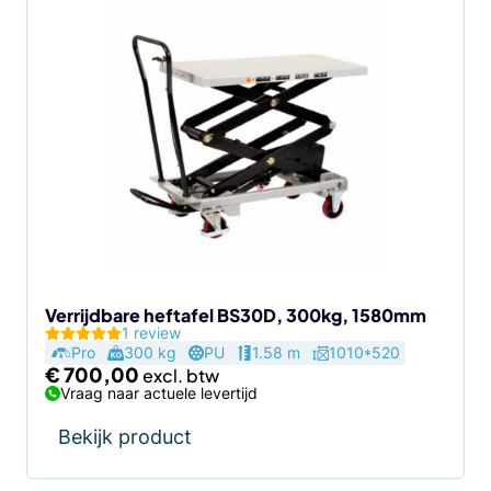
Verrijdbare heftafel BS30D, 300kg, 1580mm
1 review
Pro
300 kg
PU
1.58 m
1010*520
€
700,00
Vraag naar actuele levertijd
Bekijk product