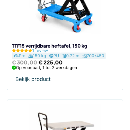
TTF15 verrijdbare heftafel, 150 kg
1 review
Pro
150 kg
PU
0.72 m
700*450
Oorspronkelijke
Huidige
€
300,00
€
225,00
prijs
prijs
Op voorraad, 1 tot 2 werkdagen
was:
is:
€ 300,00.
€ 225,00.
Bekijk product