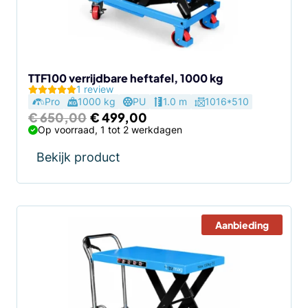
TTF100 verrijdbare heftafel, 1000 kg
1 review
Pro
1000 kg
PU
1.0 m
1016*510
Oorspronkelijke
Huidige
€
650,00
€
499,00
prijs
prijs
Op voorraad, 1 tot 2 werkdagen
was:
is:
€ 650,00.
€ 499,00.
Bekijk product
Aanbieding