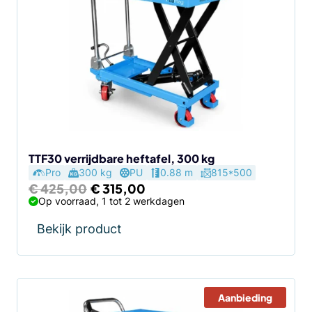
TTF30 verrijdbare heftafel, 300 kg
Pro
300 kg
PU
0.88 m
815*500
Oorspronkelijke
Huidige
€
425,00
€
315,00
prijs
prijs
Op voorraad, 1 tot 2 werkdagen
was:
is:
€ 425,00.
€ 315,00.
Bekijk product
Aanbieding